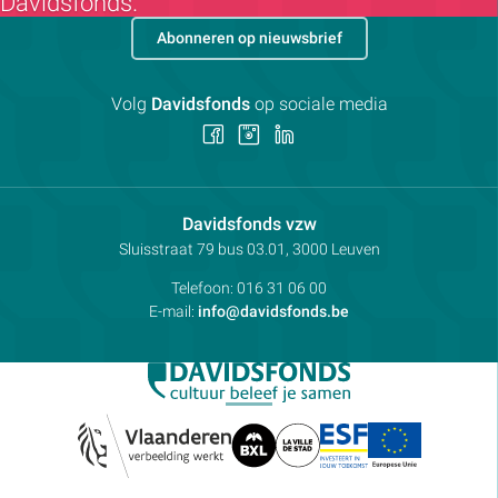
Davidsfonds.
Abonneren op nieuwsbrief
Volg
Davidsfonds
op sociale media
Volg
Volg
Volg
ons
ons
ons
op
op
op
Facebook
Instagram
LinkedIn
Contactpersoon:
Davidsfonds vzw
Adres:
Sluisstraat 79
bus 03.01, 3000
Leuven
Telefoon:
016 31 06 00
E-mail:
info@davidsfonds.be